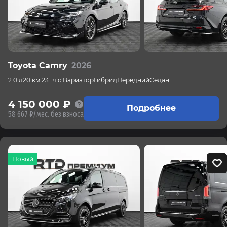
Toyota Camry
2026
2.0 л
20 км.
231 л.с.
Вариатор
Гибрид
Передний
Седан
4 150 000 ₽
Подробнее
58 667 ₽/мес. без взноса
Новый