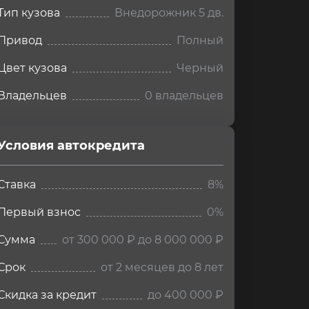
Тип кузова
Внедорожник 5 дв.
Привод
Полный
Цвет кузова
Черный
Владельцев
0 владельцев
Условия автокредита
ия
редита
Ставка
8%
Первый взнос
0%
Сумма
от 300 000 ₽ до 8 000 000 ₽
Срок
от 2 месяцев до 8 лет
Скидка за кредит
до 400 000 ₽