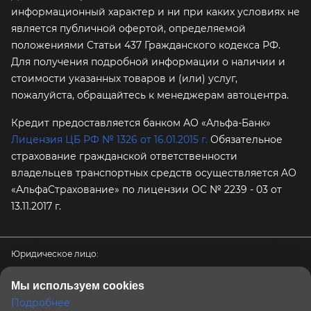
информационный характер и ни при каких условиях не
является публичной офертой, определяемой
положениями Статьи 437 Гражданского кодекса РФ.
Для получения подробной информации о наличии и
стоимости указанных товаров и (или) услуг,
пожалуйста, обращайтесь к менеджерам автоцентра.
Кредит предоставляется банком АО «Альфа-Банк»
Лицензия ЦБ РФ № 1326 от 16.01.2015 г.
Обязательное
страхование гражданской ответственности
владельцев транспортных средств осуществляется AO
«АльфаСтрахование»
по лицензии ОС № 2239 - 03 от
13.11.2017 г.
Юридическое лицо:
ООО «ПРЕМИУМ АВТО»
Мы используем cookies
ИНН / КПП / ОГРН:
Подробнее
9726082881 / 772601001 / 1247700576232