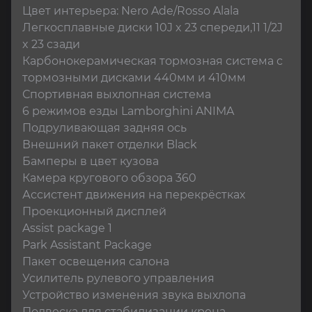
Цвет интерьера: Nero Ade/Rosso Alala

Легкосплавные диски 10J x 23 спереди,11 1/2J 
x 23 сзади

Карбонокерамическая тормозная система с 
тормозными дисками 440мм и 410мм 

Спортивная выхлопная система

6 режимов езды Lamborghini ANIMA

Подруливающая задняя ось

Внешний пакет отделки Black

Бамперы в цвет кузова

Камера кругового обзора 360

Ассистент движения на перекрёстках

Проекционный дисплей

Assist package 1

Park Assistant Package

Пакет освещения салона

Усилитель рулевого управления

Устройство изменения звука выхлопа

Подвеска для стабилизации крена
