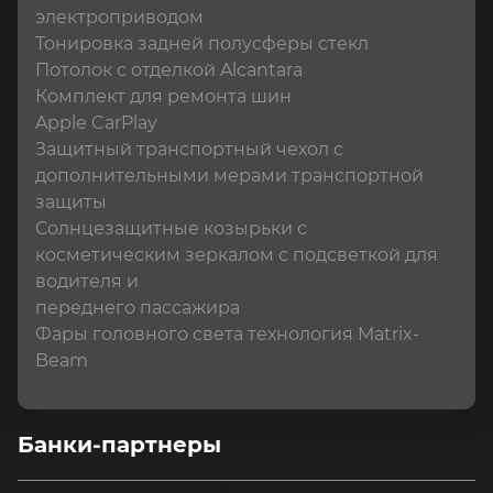
электроприводом

Тонировка задней полусферы стекл

Потолок с отделкой Alcantara

Комплект для ремонта шин

Apple CarPlay

Защитный транспортный чехол с 
дополнительными мерами транспортной 
защиты

Солнцезащитные козырьки с 
косметическим зеркалом с подсветкой для 
водителя и

переднего пассажира

Фары головного света технология Matrix-
Beam
Банки-партнеры