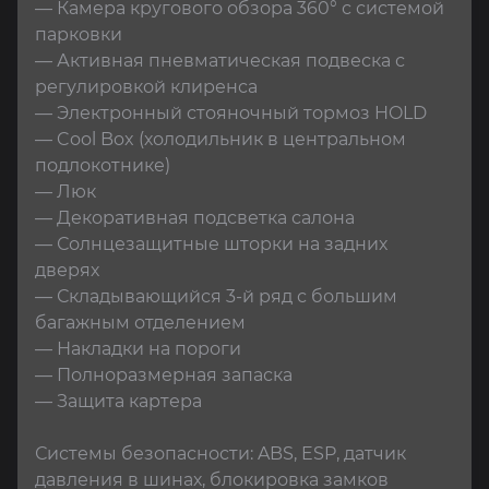
— Камера кругового обзора 360° с системой 
парковки

— Активная пневматическая подвеска с 
регулировкой клиренса

— Электронный стояночный тормоз HOLD

— Cool Box (холодильник в центральном 
подлокотнике)

— Люк

— Декоративная подсветка салона

— Солнцезащитные шторки на задних 
дверях

— Складывающийся 3-й ряд с большим 
багажным отделением

— Накладки на пороги

— Полноразмерная запаска

— Защита картера

Системы безопасности: ABS, ESP, датчик 
давления в шинах, блокировка замков 