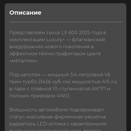
Описание
Представляем Lexus LX 600 2025 года в 
комплектации Luxury+ — флагманский 
внедорожник нового поколения в 
эффектном тёмно-графитовом цвете 
«металлик».

Под капотом — мощный 3.4-литровый V6 
твин-турбо (3456 куб. см) мощностью 415 л.с. 
в паре с плавной 10-ступенчатой АКПП и 
полным приводом 4WD.

Внешность автомобиля подчёркивает 
статус: массивная фирменная решётка 
радиатора, LED-оптика с характерными 
дневными ходовыми огнями, пороги-