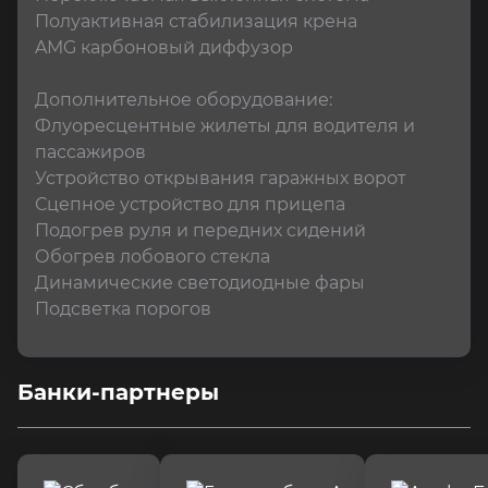
Полуактивная стабилизация крена

AMG карбоновый диффузор

Дополнительное оборудование:

Флуоресцентные жилеты для водителя и 
пассажиров

Устройство открывания гаражных ворот

Сцепное устройство для прицепа

Подогрев руля и передних сидений

Обогрев лобового стекла

Динамические светодиодные фары

Подсветка порогов
Банки-партнеры