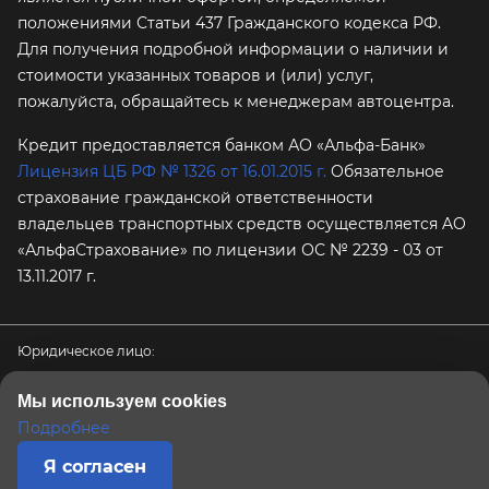
положениями Статьи 437 Гражданского кодекса РФ.
Для получения подробной информации о наличии и
стоимости указанных товаров и (или) услуг,
пожалуйста, обращайтесь к менеджерам автоцентра.
Кредит предоставляется банком АО «Альфа-Банк»
Лицензия ЦБ РФ № 1326 от 16.01.2015 г.
Обязательное
страхование гражданской ответственности
владельцев транспортных средств осуществляется AO
«АльфаСтрахование»
по лицензии ОС № 2239 - 03 от
13.11.2017 г.
Юридическое лицо:
ООО «ПРЕМИУМ АВТО»
Мы используем cookies
ИНН / КПП / ОГРН:
Подробнее
9726082881 / 772601001 / 1247700576232
Физический / юридический адрес:
Я согласен
117556, город Москва, Варшавское шоссе, 91с5