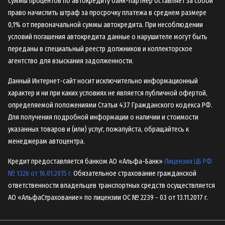
суммы процентов по автокредиту банк-партнер оставляет за собой
право начислить штраф за просрочку платежа в среднем размере
0,1% от первоначальной суммы автокредита. При несоблюдении
условий погашения автокредита данные о нарушителе могут быть
переданы в специальный реестр должников и коллекторское
агентство для взыскания задолженности.
Данный Интернет-сайт носит исключительно информационный
характер и ни при каких условиях не является публичной офертой,
определяемой положениями Статьи 437 Гражданского кодекса РФ.
Для получения подробной информации о наличии и стоимости
указанных товаров и (или) услуг, пожалуйста, обращайтесь к
менеджерам автоцентра.
Кредит предоставляется банком АО «Альфа-Банк»
Лицензия ЦБ РФ
№ 1326 от 16.01.2015 г.
Обязательное страхование гражданской
ответственности владельцев транспортных средств осуществляется
AO «АльфаСтрахование»
по лицензии ОС № 2239 - 03 от 13.11.2017 г.