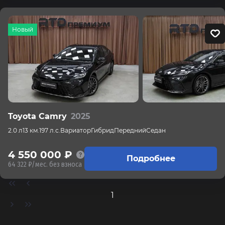
Новый
Toyota Camry
2025
2.0 л
13 км.
197 л.с.
Вариатор
Гибрид
Передний
Седан
4 550 000 ₽
Подробнее
64 322 ₽/мес. без взноса
1